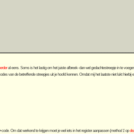
erder
al eens. Soms is het lastig om het juiste afbreek- dan wel gedachtestreepje in te voege
es van de betreffende streepjes uit je hoofd kennen. Omdat mij het laatste niet lukt hierbij e
code. Om dat werkend te krijgen moet je wel iets in het register aanpassen (
method 1
op
de