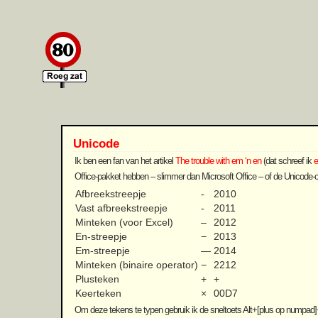
Unicode
Ik ben een fan van het artikel
The trouble with em ‘n en
(dat schreef ik
e
Office-pakket hebben – slimmer dan Microsoft Office – of de Unicode-cod
Afbreekstreepje
‐
2010
Vast afbreekstreepje
‑
2011
Minteken (voor Excel)
‒
2012
En-streepje
−
2013
Em-streepje
—
2014
Minteken (binaire operator)
−
2212
Plusteken
+
+
Keerteken
×
00D7
Om deze tekens te typen gebruik ik de sneltoets Alt+[plus op numpad]+