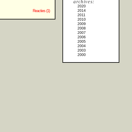
archives:
2020
2014
Reacties (1)
2011
2010
2009
2008
2007
2006
2005
2004
2003
2000