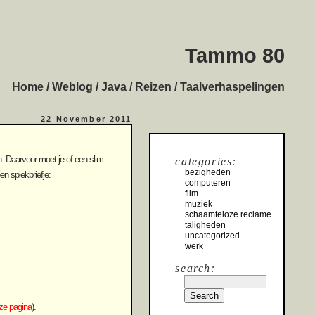
Tammo 80
Home
/
Weblog
/
Java
/
Reizen
/
Taalverhaspelingen
22 November 2011
n. Daarvoor moet je of een slim
categories:
bezigheden
en spiekbriefje:
computeren
film
muziek
schaamteloze reclame
taligheden
uncategorized
werk
search:
ze pagina
).