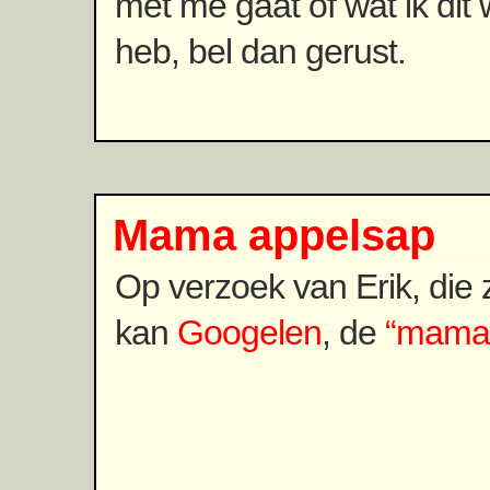
met me gaat of wat ik di
heb, bel dan gerust.
Mama appelsap
Op verzoek van Erik, die z
kan
Googelen
, de
“mama 