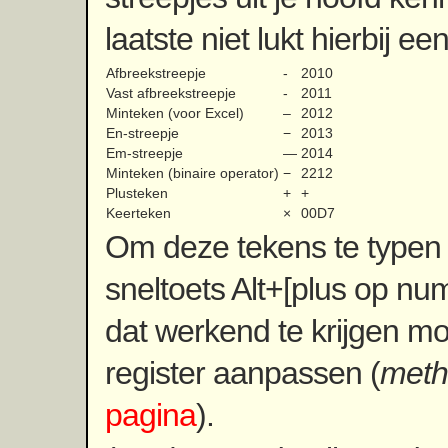
laatste niet lukt hierbij ee
Afbreekstreepje
‐
2010
Vast afbreekstreepje
‑
2011
Minteken (voor Excel)
‒
2012
En-streepje
−
2013
Em-streepje
—
2014
Minteken (binaire operator)
−
2212
Plusteken
+
+
Keerteken
×
00D7
Om deze tekens te typen 
sneltoets Alt+[plus op 
dat werkend te krijgen moe
register aanpassen (
meth
pagina
).