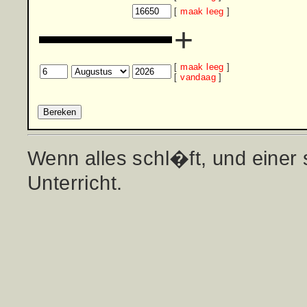
[
maak leeg
]
+
[
maak leeg
]
[
vandaag
]
Wenn alles schl�ft, und einer 
Unterricht.