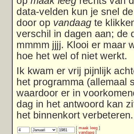
op
maak leeg
rechts van da
data-velden kun je snel d
door op
vandaag
te klikke
verschil in dagen aan; de 
mmmm jjjj. Klooi er maar 
hoe het wel of niet werkt.
Ik kwam er vrij pijnlijk ach
het programma (allemaal s
waardoor er in voorkomen
dag in het antwoord kan zi
het binnenkort verbeteren.
[
maak leeg
]
[
vandaag
]